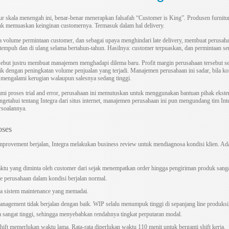
ur skala menengah ini, benar-benar menerapkan falsafah “Customer is King”. Produsen furnitu
tuk memuaskan keinginan customernya. Termasuk dalam hal delivery.
a volume permintaan customer, dan sebagai upaya menghindari late delivery, membuat perusah
itempuh dan di ulang selama bertahun-tahun. Hasilnya: customer terpuaskan, dan permintaan s
ebut justru membuat manajemen menghadapi dilema baru. Profit margin perusahaan tersebut s
ik dengan peningkatan volume penjualan yang terjadi. Manajemen perusahaan ini sadar, bila kon
 mengalami kerugian walaupun salesnya sedang tinggi.
ami proses trial and error, perusahaan ini memutuskan untuk menggunakan bantuan pihak eks
getahui tentang Integra dari situs internet, manajemen perusahaan ini pun mengundang tim I
rsoalannya.
oses
provement berjalan, Integra melakukan business review untuk mendiagnosa kondisi klien. Ada
aktu yang diminta oleh customer dari sejak menempatkan order hingga pengiriman produk sangat
me perusahaan dalam kondisi berjalan normal.
a sistem maintenance yang memadai.
anagement tidak berjalan dengan baik. WIP selalu menumpuk tinggi di sepanjang line produksi
ga sangat tinggi, sehingga menyebabkan rendahnya tingkat perputaran modal.
hift memerlukan waktu lama. Rata-rata diperlukan waktu 110 menit untuk berganti shift kerja.