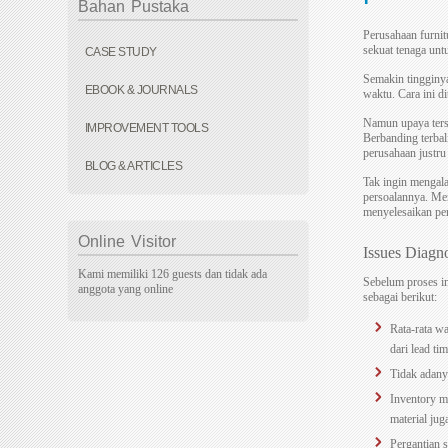
Bahan
Pustaka
Perusahaan furnit
sekuat tenaga un
CASE STUDY
Semakin tingginy
EBOOK & JOURNALS
waktu. Cara ini d
Namun upaya ters
IMPROVEMENT TOOLS
Berbanding terbal
perusahaan justru
BLOG & ARTICLES
Tak ingin mengal
persoalannya. Men
menyelesaikan pe
Online
Visitor
Issues Diagn
Kami memiliki 126 guests dan tidak ada
Sebelum proses im
anggota yang online
sebagai berikut:
Rata-rata w
dari lead ti
Tidak adany
Inventory m
material ju
Pergantian s