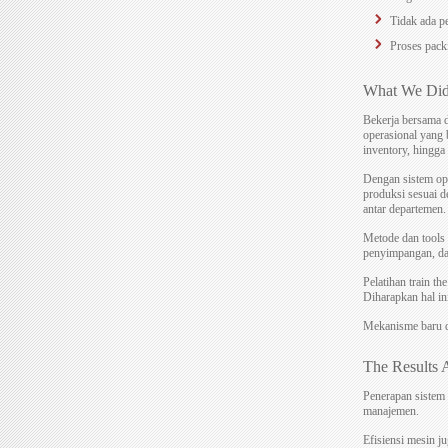
Tidak ada pe
Proses pack
What We Di
Bekerja bersama d
operasional yang 
inventory, hingga
Dengan sistem ope
produksi sesuai 
antar departemen.
Metode dan tools
penyimpangan, da
Pelatihan train th
Diharapkan hal i
Mekanisme baru da
The Results 
Penerapan sistem 
manajemen.
Efisiensi mesin j