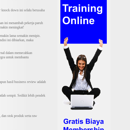
r knock down ini selalu berusaha
aan ini menambah pekerja paruh
emakin meningkat!
emakin lama semakin menipis.
disi ini dibiarkan, maka
ternal dalam memecahkan
ntegra untuk membantu
pun hasil business review adalah
lah sempit. Sedikit lebih pendek
, dan stok produk serta raw