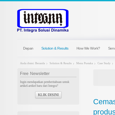
Depan
Solution & Results
How We Work?
Serv
Anda disini:
Beranda
Solution & Results
Menu Pustaka
Case Study
Free
Newsletter
Ingin mendapatkan pemberitahuan untuk
artikel-artikel baru dari Integra?
KLIK DISINI
Cemas 
produs