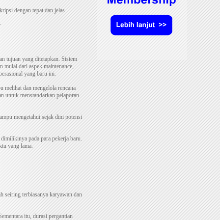
kripsi dengan tepat dan jelas.
.
an tujuan yang ditetapkan. Sistem
an mulai dari aspek maintenance,
erasional yang baru ini.
pu melihat dan mengelola rencana
kan untuk menstandarkan pelaporan
ampu mengetahui sejak dini potensi
 dimilikinya pada para pekerja baru.
ktu yang lama.
h seiring terbiasanya karyawan dan
ementara itu, durasi pergantian