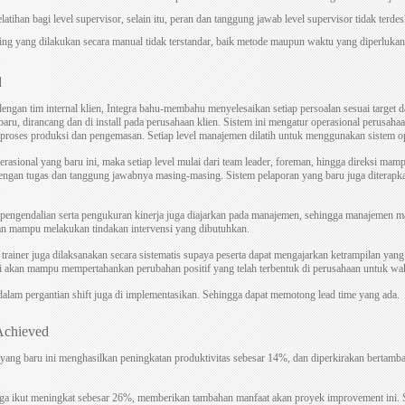
latihan bagi level supervisor, selain itu, peran dan tanggung jawab level supervisor tidak terdes
ing yang dilakukan secara manual tidak terstandar, baik metode maupun waktu yang diperlukan
d
engan tim internal klien, Integra bahu-membahu menyelesaikan setiap persoalan sesuai target d
baru, dirancang dan di install pada perusahaan klien. Sistem ini mengatur operasional perusaha
 proses produksi dan pengemasan. Setiap level manajemen dilatih untuk menggunakan sistem op
rasional yang baru ini, maka setiap level mulai dari team leader, foreman, hingga direksi mam
dengan tugas dan tanggung jawabnya masing-masing. Sistem pelaporan yang baru juga diterap
 pengendalian serta pengukuran kinerja juga diajarkan pada manajemen, sehingga manajemen m
n mampu melakukan tindakan intervensi yang dibutuhkan.
e trainer juga dilaksanakan secara sistematis supaya peserta dapat mengajarkan ketrampilan yang
ni akan mampu mempertahankan perubahan positif yang telah terbentuk di perusahaan untuk wa
lam pergantian shift juga di implementasikan. Sehingga dapat memotong lead time yang ada.
Achieved
yang baru ini menghasilkan peningkatan produktivitas sebesar 14%, dan diperkirakan bertamba
uga ikut meningkat sebesar 26%, memberikan tambahan manfaat akan proyek improvement ini. S