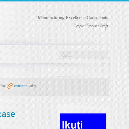
Manufacturing Excellence Consultants
People • Process • Profit
 line,
contact us
today.
case