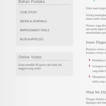
Bahan
Pustaka
Klien kami berger
CASE STUDY
Seiring meningkat
utama untuk menam
EBOOK & JOURNALS
Namun, sang dire
ada masih dapat d
IMPROVEMENT TOOLS
membuktikan pendi
BLOG & ARTICLES
Issues Diagn
Business review d
business review in
Online
Visitor
Rendahnya t
Kami memiliki 89 guests dan tidak ada
Seringnya te
anggota yang online
yang tidak 
Manajemen o
deffect dan
What We Di
Dengan direktur u
dipimpin oleh Int