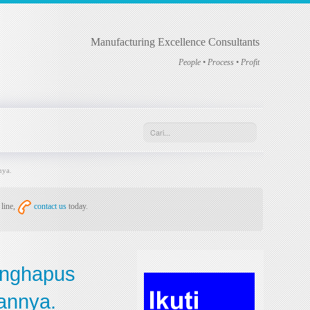
Manufacturing Excellence Consultants
People • Process • Profit
nya.
 line,
contact us
today.
menghapus
rannya.