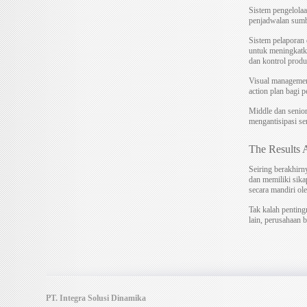
Sistem pengelolaa
penjadwalan sumb
Sistem pelaporan
untuk meningkatk
dan kontrol produk
Visual management
action plan bagi p
Middle dan senior
mengantisipasi s
The Results 
Seiring berakhirn
dan memiliki sika
secara mandiri ole
Tak kalah penting
lain, perusahaan 
PT. Integra Solusi Dinamika