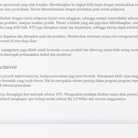
n operasional yang telah berjalan, dikembangkan ke tingkat lebih lanjut dengan memasukkan too
er daya perusahaan. Hal ini dikombinasikan dengan perubahan pada sistem pelaporan.
 dirubah dengan sistem pelaporan harian serta mingguan, sehingga mampu menyediakan infor
an produksi, maupun kualitas produk. Master schedule yang ada juga turut dikembangkan, se
si yang lebih baik. KPI juga ditetapkan untuk tiap departemen, sehingga kinerja dapat terkelola
 diajarkan dan diterapkan pada lini produksi. Memberikan informasi secara rinci mengenai k
ersonel di area shop-floor.
 management juga dilatih untuk bertindak secara proaktif dan didorong untuk lebih sering tur
erta mencegah permasalahan timbul dan membesar.
Achieved
ya proyek improvement ini, budaya perusahaan juga turut berubah. Manajemen lebih cepat tang
p bertindak yang result driven. Hal ini merupakan elemen penting dalam program-program imp
h internal perusahaan.
nya, throughput ikut melonjak sebesar 19%. Menguatkan pendapat direktur utama akan potensi i
berhasil menghapus opsi belanja modal sebesar Rp 3,9 Miliar dari rencana anggarannya.