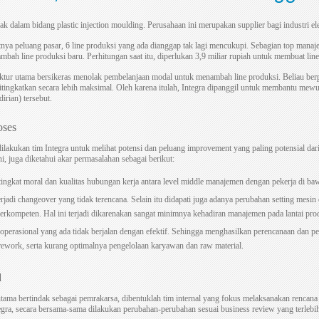
ak dalam bidang plastic injection moulding. Perusahaan ini merupakan supplier bagi industri el
nya peluang pasar, 6 line produksi yang ada dianggap tak lagi mencukupi. Sebagian top mana
bah line produksi baru. Perhitungan saat itu, diperlukan 3,9 miliar rupiah untuk membuat line
ktur utama bersikeras menolak pembelanjaan modal untuk menambah line produksi. Beliau ber
itingkatkan secara lebih maksimal. Oleh karena itulah, Integra dipanggil untuk membantu mew
rian) tersebut.
oses
ilakukan tim Integra untuk melihat potensi dan peluang improvement yang paling potensial dari
i, juga diketahui akar permasalahan sebagai berikut:
ingkat moral dan kualitas hubungan kerja antara level middle manajemen dengan pekerja di ba
rjadi changeover yang tidak terencana. Selain itu didapati juga adanya perubahan setting mesi
berkompeten. Hal ini terjadi dikarenakan sangat minimnya kehadiran manajemen pada lantai pro
perasional yang ada tidak berjalan dengan efektif. Sehingga menghasilkan perencanaan dan p
 rework, serta kurang optimalnya pengelolaan karyawan dan raw material.
d
tama bertindak sebagai pemrakarsa, dibentuklah tim internal yang fokus melaksanakan rencan
egra, secara bersama-sama dilakukan perubahan-perubahan sesuai business review yang terlebi