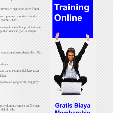
ektronik di seputaran Jawa Timur.
jemen pun menyarankan direktur
 produksi baru.
pendapat bahwa line produksi yang
ujudkan rencana (dan sekaligus
 operasional perusahaan klien. Dari
wahnya.
n dan parameternya oleh karyawan
duksi.
enjadwalan yang buruk, tingginya
a proyek improvement ini. Dengan
h dahulu ada.