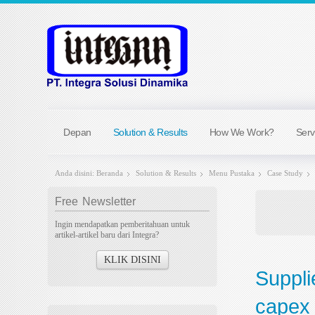
Depan
Solution & Results
How We Work?
Serv
Anda disini:
Beranda
Solution & Results
Menu Pustaka
Case Study
Free
Newsletter
Ingin mendapatkan pemberitahuan untuk
artikel-artikel baru dari Integra?
KLIK DISINI
Suppli
capex 