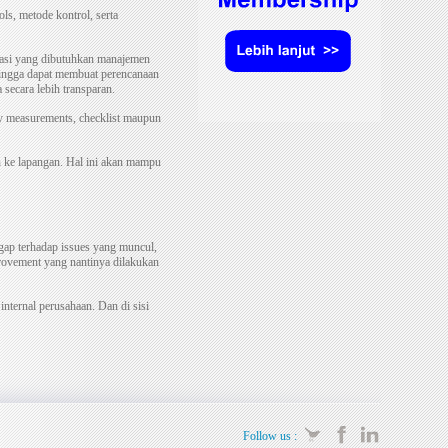
ls, metode kontrol, serta
masi yang dibutuhkan manajemen
hingga dapat membuat perencanaan
 secara lebih transparan.
ey measurements, checklist maupun
un ke lapangan. Hal ini akan mampu
gap terhadap issues yang muncul,
rovement yang nantinya dilakukan
nternal perusahaan. Dan di sisi
Follow us :